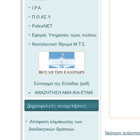
I.P.A.
Π.Ο.ΑΣ.Υ.
PoliceNET
Εφορία: Υπηρεσίες προς πολίτες
Νοσηλευτικό Ίδρυμα Μ.Τ.Σ.
Σύνταγμα της Ελλάδας (pdf)
ΑΝΑΖΗΤΗΣΗ ΑΜΑ ΙΚΑ-ΕΤΑΜ
Δημοφιλείς αναρτήσεις
Απόφαση κλιμάκωσης των
διεκδικητικών δράσεων
Νεότερη ανάρτησ