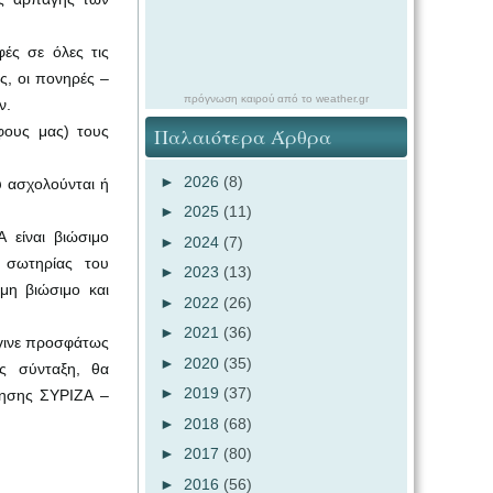
ές σε όλες τις
ις, οι πονηρές –
πρόγνωση καιρού από το weather.gr
ν.
λφους μας) τους
Παλαιότερα Άρθρα
►
2026
(8)
 ασχολούνται ή
►
2025
(11)
 είναι βιώσιμο
►
2024
(7)
α σωτηρίας του
►
2023
(13)
μη βιώσιμο και
►
2022
(26)
►
2021
(36)
έγινε προσφάτως
►
2020
(35)
ς σύνταξη, θα
►
2019
(37)
νησης ΣΥΡΙΖΑ –
►
2018
(68)
►
2017
(80)
►
2016
(56)