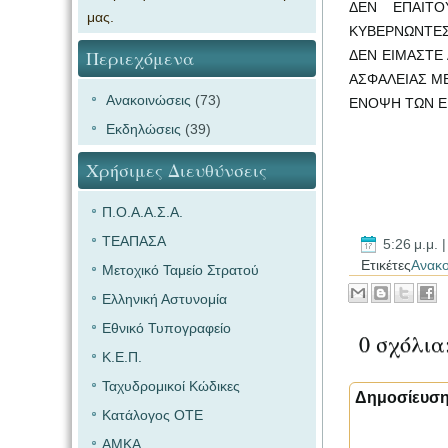
ΔΕΝ ΕΠΑΙΤΟ
μας.
ΚΥΒΕΡΝΩΝΤΕ
Περιεχόμενα
ΔΕΝ ΕΙΜΑΣΤΕ
ΑΣΦΑΛΕΙΑΣ Μ
Ανακοινώσεις
(73)
ΕΝΟΨΗ ΤΩΝ Ε
Εκδηλώσεις
(39)
Χρήσιμες Διευθύνσεις
Π.Ο.Α.Α.Σ.Α.
ΤΕΑΠΑΣΑ
5:26 μ.μ.
Ετικέτες
Ανακο
Μετοχικό Ταμείο Στρατού
Ελληνική Αστυνομία
Εθνικό Τυπογραφείο
0 σχόλια
Κ.Ε.Π.
Ταχυδρομικοί Κώδικες
Δημοσίευση
Κατάλογος ΟΤΕ
ΑΜΚΑ