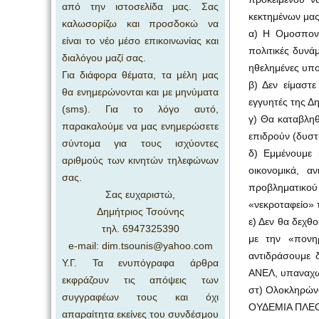
από την ιστοσελίδα μας. Σας
κεκτημένων μας
καλωσορίζω και προσδοκώ να
α) Η Ομοσπονδ
είναι το νέο μέσο επικοινωνίας και
πολιτικές δυνάμ
διαλόγου μαζί σας.
ηθελημένες υπο
Για διάφορα θέματα, τα μέλη μας
β) Δεν είμαστε
θα ενημερώνονται και με μηνύματα
εγγυητές της Δ
(sms). Για το λόγο αυτό,
γ) Θα καταβλη
παρακαλούμε να μας ενημερώσετε
επιδρούν (δυσ
σύντομα για τους ισχύοντες
δ) Εμμένουμε 
αριθμούς των κινητών τηλεφώνων
οικονομικά, α
σας.
προβληματικού
Σας ευχαριστώ,
«νεκροταφείο» 
Δημήτριος Τσούνης
ε) Δεν θα δεχθ
τηλ. 6947325390
με την «πονη
e-mail: dim.tsounis@yahoo.com
αντιδράσουμε 
Υ.Γ. Τα ενυπόγραφα άρθρα
ΑΝΕΛ, υπαναχωρ
εκφράζουν τις απόψεις των
στ) Ολοκληρώνο
συγγραφέων τους και όχι
ΟΥΔΕΜΙΑ ΠΛΕ
απαραίτητα εκείνες του συνδέσμου