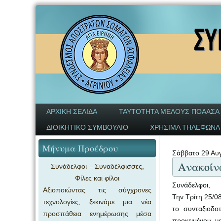
ΑΡΧΙΚΗ ΣΕΛΙΔΑ
ΤΑΥΤΟΤΗΤΑ ΜΕΛΟΥΣ ΠΟΑΑΣΑ
ΔΙΟΙΚΗΤΙΚΟ ΣΥΜΒΟΥΛΙΟ
ΧΡΗΣΙΜΑ ΤΗΛΕΦΩΝΑ
Μήνυμα Προέδρου
Σάββατο 29 Αυ
Ανακοίν
Συνάδελφοι – Συναδέλφισσες,
Φίλες και φίλοι
Συνάδελφοι,
Αξιοποιώντας τις σύγχρονες
Την Τρίτη 25/0
τεχνολογίες, ξεκινάμε μια νέα
το συνταξιοδο
προσπάθεια ενημέρωσης μέσα
προκειμένου ν